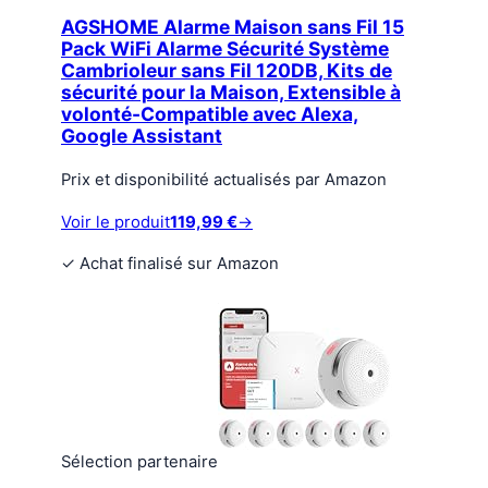
AGSHOME Alarme Maison sans Fil 15
Pack WiFi Alarme Sécurité Système
Cambrioleur sans Fil 120DB, Kits de
sécurité pour la Maison, Extensible à
volonté-Compatible avec Alexa,
Google Assistant
Prix et disponibilité actualisés par Amazon
Voir le produit
119,99 €
→
✓
Achat finalisé sur Amazon
Sélection partenaire