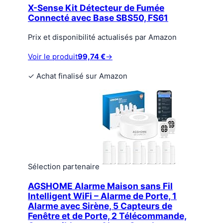
X-Sense Kit Détecteur de Fumée
Connecté avec Base SBS50, FS61
Prix et disponibilité actualisés par Amazon
Voir le produit
99,74 €
→
✓
Achat finalisé sur Amazon
Sélection partenaire
AGSHOME Alarme Maison sans Fil
Intelligent WiFi – Alarme de Porte, 1
Alarme avec Sirène, 5 Capteurs de
Fenêtre et de Porte, 2 Télécommande,