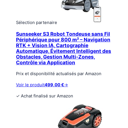
Sélection partenaire
Sunseeker S3 Robot Tondeuse sans Fil
Périphérique pour 800 m² – Navigation
RTK + Vision IA, Cartographie
Automatique, Évitement Intelligent des
Obstacles, Gestion Multi-Zones,
Contrôle via Application
Prix et disponibilité actualisés par Amazon
Voir le produit
499,00 €
→
✓
Achat finalisé sur Amazon